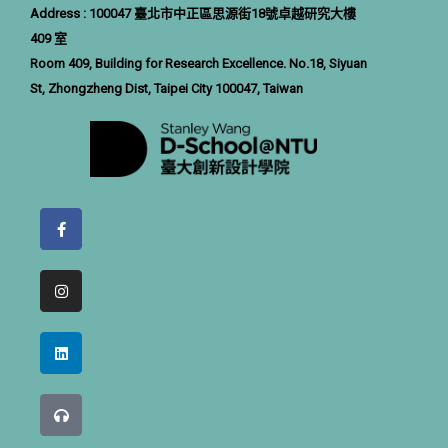
Address : 100047 臺北市中正區思源街18號卓越研究大樓
409 室
Room 409, Building for Research Excellence. No.18, Siyuan
St, Zhongzheng Dist, Taipei City 100047, Taiwan
F
a
c
e
b
I
o
n
o
s
k
t
-
a
L
f
g
i
r
n
a
k
m
e
H
d
e
i
a
n
d