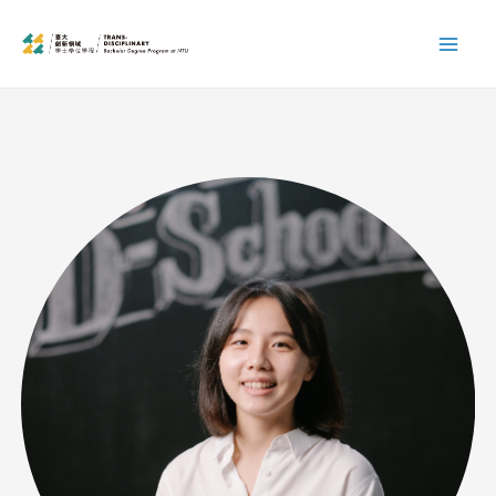
跳
Mai
至
Men
主
要
內
容