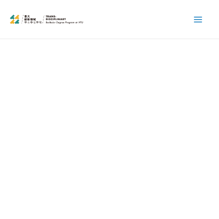
跳
Mai
至
Men
主
要
內
容