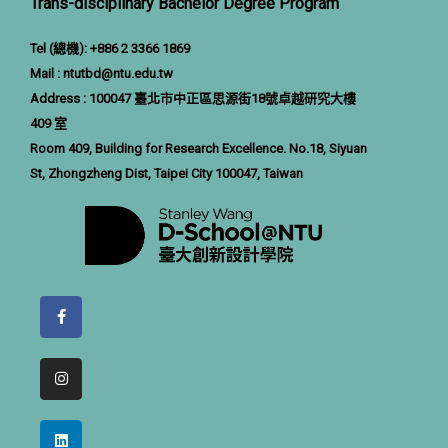
Trans-disciplinary Bachelor Degree Program
Tel (總機): +886 2 3366 1869
Mail :
ntutbd@ntu.ed
u.tw
Address : 100047 臺北市中正區思源街18號卓越研究大樓
409 室
Room 409, Building for Research Excellence. No.18, Siyuan
St, Zhongzheng Dist, Taipei City 100047, Taiwan
F
a
c
e
b
I
o
n
o
s
k
t
-
a
L
f
g
i