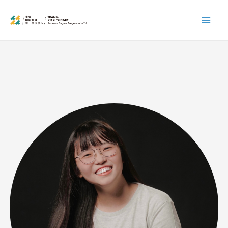
跳
Mai
至
Men
主
要
內
容