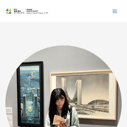
跳
Mai
至
Men
主
要
內
容