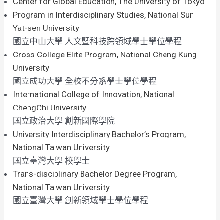
Center for Global Education, The University of Tokyo
Program in Interdisciplinary Studies, National Sun
Yat-sen University
國立中山大學 人文暨科技跨領域學士學位學程
Cross College Elite Program, National Cheng Kung
University
國立成功大學 全校不分系學士學位學程
International College of Innovation, National
ChengChi University
國立政治大學 創新國際學院
University Interdisciplinary Bachelor’s Program,
National Taiwan University
國立臺灣大學 校學士
Trans-disciplinary Bachelor Degree Program,
National Taiwan University
國立臺灣大學 創新領域學士學位學程