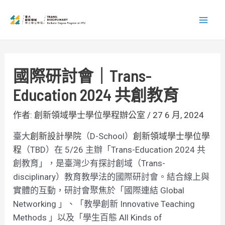
跳
文
Mai
至
章
Men
主
導
要
覽
內
國際研討會｜Trans-
容
Education 2024 共創教育
作者:
創新領域學士學位學程辦公室
/
27 6 月, 2024
臺大
創新設計學院
（D-School）
創新領域學士學位學
程
（TBD）在 5/26 主辦「Trans-Education 2024 共
創教育」，是臺灣少有探討創域（Trans-
disciplinary）教育教學法的國際研討會。結合線上與
實體的互動，研討會聚焦於「國際連結 Global
Networking 」、「教學創新 Innovative Teaching
Methods 」以及「學生百態 All Kinds of