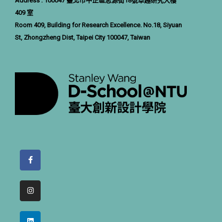
Address : 100047 臺北市中正區思源街18號卓越研究大樓
409 室
Room 409, Building for Research Excellence. No.18, Siyuan
St, Zhongzheng Dist, Taipei City 100047, Taiwan
F
a
c
e
b
I
o
n
o
s
k
t
-
a
L
f
g
i